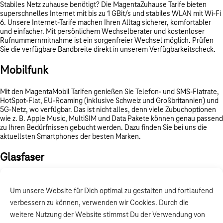
Stabiles Netz zuhause benötigt? Die MagentaZuhause Tarife bieten
superschnelles Internet mit bis zu 1 GBit/s und stabiles WLAN mit Wi-Fi
6. Unsere Internet-Tarife machen Ihren Alltag sicherer, komfortabler
und einfacher. Mit persönlichem Wechselberater und kostenloser
Rufnummernmitnahme ist ein sorgenfreier Wechsel möglich. Prüfen
Sie die verfügbare Bandbreite direkt in unserem Verfügbarkeitscheck.
Mobilfunk
Mit den MagentaMobil Tarifen genießen Sie Telefon- und SMS-Flatrate,
HotSpot-Flat, EU-Roaming (inklusive Schweiz und Großbritannien) und
5G-Netz, wo verfügbar. Das ist nicht alles, denn viele Zubuchoptionen
wie z. B. Apple Music, MultiSIM und Data Pakete können genau passend
zu Ihren Bedürfnissen gebucht werden. Dazu finden Sie bei uns die
aktuellsten Smartphones der besten Marken.
Glasfaser
Surfen und telefonieren Sie mit beliebiger Bandbreite und Highspeed-
Internet im besten Telekom Netz! Auch wenn viele Geräte gleichzeitig
Um unsere Website für Dich optimal zu gestalten und fortlaufend
online sind, erhalten Sie mit Glasfaser dank Bandbreiten von bis zu
verbessern zu können, verwenden wir Cookies. Durch die
1.000 MBit/s erstklassige Stabilität mit konstanter Leistung. Außerdem
setzen Sie auf eine langlebige Technologie, die dank deutlich
weitere Nutzung der Website stimmst Du der Verwendung von